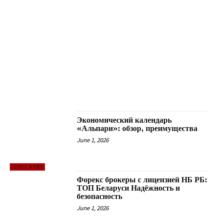
CRYPTO CASINOS
CRYPTOCURRENCY
CRYPTOCURRENCY NEWS
DA VINCI GOLD
DA VINCI GOLD CASINO
DAVINCI GOLD
DAVINCI GOLD CASINO
DENDERA CASINO
DGKH.RU
DISABILIT
DISCORDFAQ.RU 407
DISISD.COM
DZHETON-KAZINO.XYZ
DZHETTON-KAZINO.XYZ
EDUCATION
ETO-YASNO.RU
FLORENCIA-LUXE.RU 1500
FOREX NEWS
FORTUNE CLOCK CASINO
FXVERGE REVIEWS: REAL USER EXPERIENCE AND OVERALL REPUTATION
GAMESTOP CASINOS
GAMSTOP CASINO
GATESOFOLYMPUSDANSKESPIL2
GLOBAL ISSUES
GOLDEN GENIE CASINO
GOLDEN PHARAOH
GOLDEN PHARAOH CASINO
GOSUSLUGI-SITE.RU B
HEALTH
INSTRUMENT-TEHNIKA.RU 1500
IOT
KACHINGO
KACHINGO CASINO
KILMEZEDU.RU
KINGMAKER CASINO
KORCRB.RU
LEGACY-OF-DEAD-DE.COM
LIFESTYLE
LOOTRUN26071
LUCKY CARNIVAL CASINO
Экономический календарь
«Альпари»: обзор, преимущества
June 1, 2026
FOREX NEWS
Форекс брокеры с лицензией НБ РБ:
ТОП Беларуси Надёжность и
безопасность
June 1, 2026