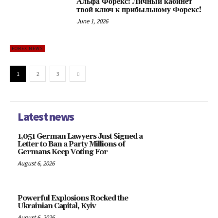
Альфа Форекс: Личный кабинет
твой ключ к прибыльному Форекс!
June 1, 2026
FOREX NEWS
1
2
3
Latest news
1,051 German Lawyers Just Signed a
Letter to Ban a Party Millions of
Germans Keep Voting For
August 6, 2026
Powerful Explosions Rocked the
Ukrainian Capital, Kyiv
August 6, 2026