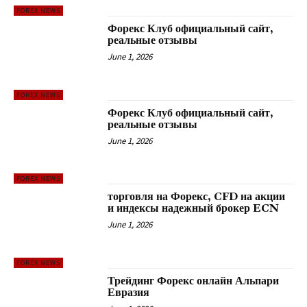
FOREX NEWS
Форекс Клуб официальный сайт,
реальные отзывы
June 1, 2026
FOREX NEWS
Форекс Клуб официальный сайт,
реальные отзывы
June 1, 2026
FOREX NEWS
торговля на Форекс, CFD на акции
и индексы надежный брокер ECN
June 1, 2026
FOREX NEWS
Трейдинг Форекс онлайн Альпари
Евразия