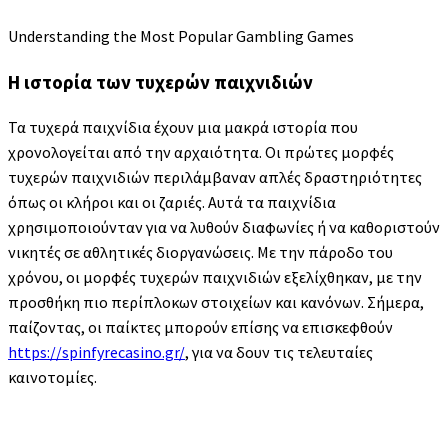
Understanding the Most Popular Gambling Games
Η ιστορία των τυχερών παιχνιδιών
Τα τυχερά παιχνίδια έχουν μια μακρά ιστορία που
χρονολογείται από την αρχαιότητα. Οι πρώτες μορφές
τυχερών παιχνιδιών περιλάμβαναν απλές δραστηριότητες
όπως οι κλήροι και οι ζαριές. Αυτά τα παιχνίδια
χρησιμοποιούνταν για να λυθούν διαφωνίες ή να καθοριστούν
νικητές σε αθλητικές διοργανώσεις. Με την πάροδο του
χρόνου, οι μορφές τυχερών παιχνιδιών εξελίχθηκαν, με την
προσθήκη πιο περίπλοκων στοιχείων και κανόνων. Σήμερα,
παίζοντας, οι παίκτες μπορούν επίσης να επισκεφθούν
https://spinfyrecasino.gr/
, για να δουν τις τελευταίες
καινοτομίες.