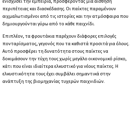
ενισχύσει την εμπειρία, προσφέροντας μια αίσθηση
περιπέτειας και διασκέδασης. Οι παίκτες παραμένουν
αιχμαλωτισμένοι από τις ιστορίες και την ατμόσφαιρα που
δημιουργούνται γύρω από το κάθε παιχνίδι.
Επιπλέον, τα φρουτάκια παρέχουν διάφορες επιλογές
πονταρίσματος, γεγονός που τα καθιστά προσιτά για όλους.
Αυτό προσφέρει τη δυνατότητα στους παίκτες να
δοκιμάσουν την τύχη τους χωρίς μεγάλο οικονομικό ρίσκο,
κάτι που είναι ιδιαίτερα ελκυστικό για νέους παίκτες. Η
ελκυστικότητα τους έχει συμβάλει σημαντικά στην
ανάπτυξη της βιομηχανίας τυχερών παιχνιδιών.