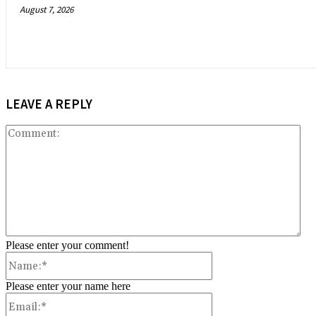
August 7, 2026
LEAVE A REPLY
Co
Please enter your comment!
Name:*
Please enter your name here
Email:*