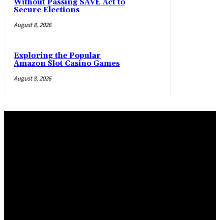
Without Passing SAVE Act to
Secure Elections
August 8, 2026
Exploring the Popular
Amazon Slot Casino Games
August 8, 2026