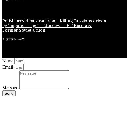
Polish president’s rant about killing Russians driven
by ‘impotent rage’ – Moscow — RT Russia &
Former Soviet Union
August 8, 2026
Name
Email
Message
Send
Close
this
module