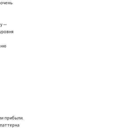
 очень
у —
 уровня
вню
ии прибыли.
 паттерна