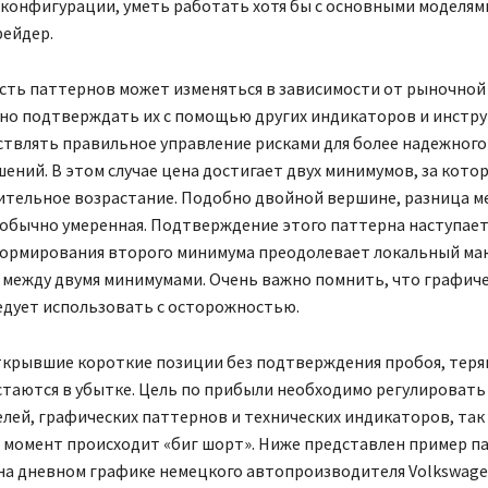
конфигурации, уметь работать хотя бы с основными моделям
ейдер.
ть паттернов может изменяться в зависимости от рыночной 
но подтверждать их с помощью других индикаторов и инстру
ствлять правильное управление рисками для более надежного
ений. В этом случае цена достигает двух минимумов, за кото
ительное возрастание. Подобно двойной вершине, разница м
обычно умеренная. Подтверждение этого паттерна наступает,
формирования второго минимума преодолевает локальный ма
 между двумя минимумами. Очень важно помнить, что графич
едует использовать с осторожностью.
ткрывшие короткие позиции без подтверждения пробоя, теря
стаются в убытке. Цель по прибыли необходимо регулироват
лей, графических паттернов и технических индикаторов, так 
 момент происходит «‎биг шорт». Ниже представлен пример п
 на дневном графике немецкого автопроизводителя Volkswage