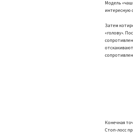
Модель «чашк
интересную с
Затем котир
«голову». По
сопротивлени
отскакивают
сопротивлен
Конечная то
Стоп-лосс п