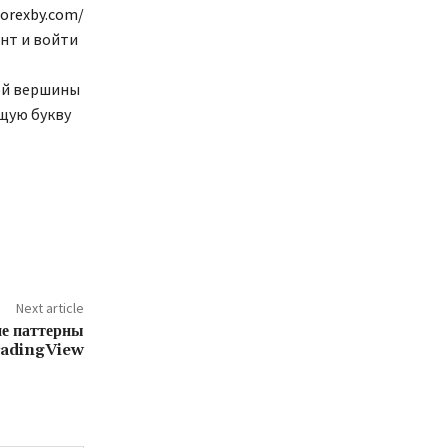
forexby.com/
нт и войти
ой вершины
щую букву
Next article
ие паттерны
adingView