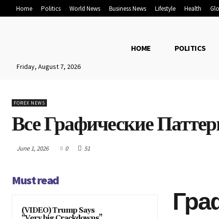
Home
Politics
World News
Business News
Lifestyle
Health
Glo
HOME
POLITICS
Friday, August 7, 2026
FOREX NEWS
Все Графические Патте
June 1, 2026
0
51
Must read
Гра
(VIDEO) Trump Says
“Very big Crackdowns”