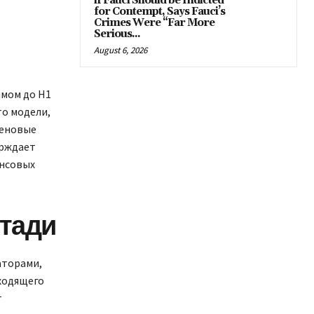
if Fauci Should be Indicted
for Contempt, Says Fauci’s
Crimes Were “Far More
Serious...
August 6, 2026
ймом до H1
то модели,
Ценовые
ерждает
ансовых
стади
аторами,
сходящего
т