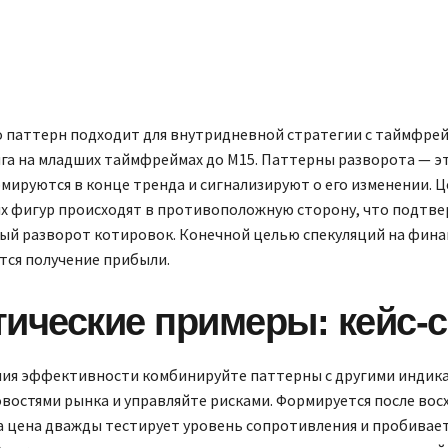
о паттерн подходит для внутридневной стратегии с таймфре
га на младших таймфреймах до M15. Паттерны разворота — э
ируются в конце тренда и сигнализируют о его изменении. 
х фигур происходят в противоположную сторону, что подтв
ый разворот котировок. Конечной целью спекуляций на фин
тся получение прибыли.
тические примеры: кейс-
ия эффективности комбинируйте паттерны с другими индик
овостями рынка и управляйте рисками. Формируется после во
а цена дважды тестирует уровень сопротивления и пробивае