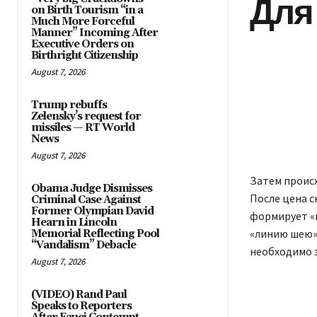
Для
on Birth Tourism “in a
Much More Forceful
Manner” Incoming After
Executive Orders on
Birthright Citizenship
August 7, 2026
Trump rebuffs
Zelensky’s request for
missiles — RT World
News
August 7, 2026
Затем происх
Obama Judge Dismisses
После цена с
Criminal Case Against
Former Olympian David
формирует «
Hearn in Lincoln
«‎линию шею»
Memorial Reflecting Pool
“Vandalism” Debacle
необходимо 
August 7, 2026
(VIDEO) Rand Paul
Speaks to Reporters