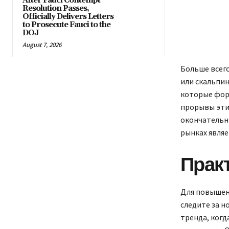
After Fauci Contempt
Resolution Passes,
Officially Delivers Letters
to Prosecute Fauci to the
DOJ
August 7, 2026
Больше всег
или скальпин
которые форм
прорывы эти
окончательн
рынках являе
Прак
Для повышен
следите за н
тренда, когд