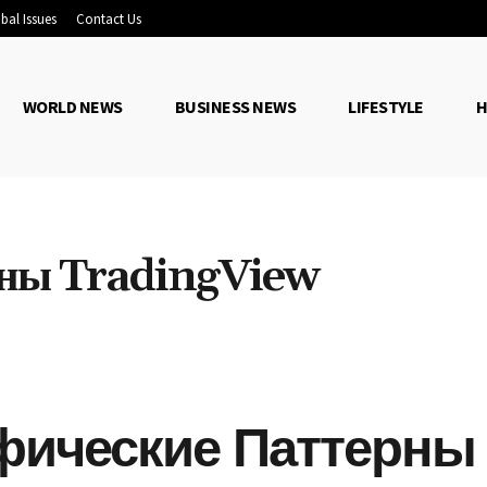
bal Issues
Contact Us
WORLD NEWS
BUSINESS NEWS
LIFESTYLE
H
рны TradingView
Share
фические Паттерны