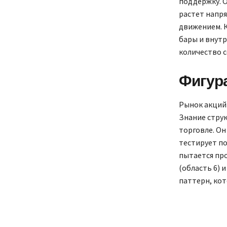
поддержку. О
растет напря
движением. К
бары и внутр
количество 
Фигура
Рынок акций 
Знание стру
торговле. Он
тестирует по
пытается про
(область 6) 
паттерн, кот