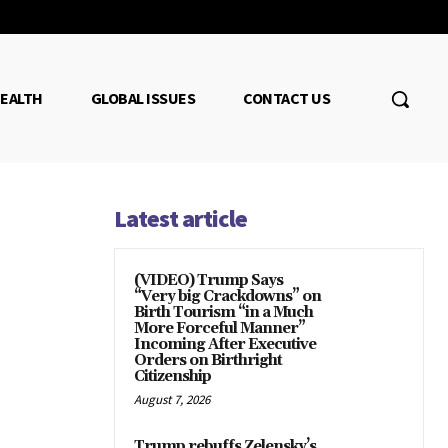
EALTH
GLOBAL ISSUES
CONTACT US
Latest article
(VIDEO) Trump Says
“Very big Crackdowns” on
Birth Tourism “in a Much
More Forceful Manner”
Incoming After Executive
Orders on Birthright
Citizenship
August 7, 2026
Trump rebuffs Zelensky’s