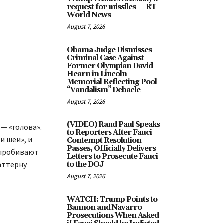
request for missiles — RT
World News
August 7, 2026
Obama Judge Dismisses
Criminal Case Against
Former Olympian David
Hearn in Lincoln
Memorial Reflecting Pool
“Vandalism” Debacle
August 7, 2026
(VIDEO) Rand Paul Speaks
— «голова».
to Reporters After Fauci
и шеи», и
Contempt Resolution
Passes, Officially Delivers
 пробивают
Letters to Prosecute Fauci
аттерну
to the DOJ
August 7, 2026
WATCH: Trump Points to
Bannon and Navarro
Prosecutions When Asked