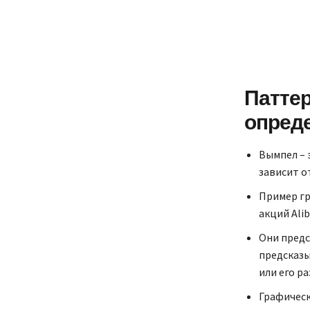
Паттер
опреде
Вымпел – 
зависит о
Пример гр
акций Alib
Они предс
предсказы
или его р
Графическ