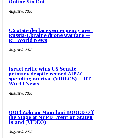
Online Sin Dni
August 6, 2026
US state declares emergency over
Russia-Ukraine drone warfare —
RT World News
August 6, 2026
Israel critic wins US Senate
primary despite record AIPAC
spending on rival (VIDEOS) — RT
World News
August 6, 2026
OOF! Zohran Mamdani BOOED Off
the Stage at NYPD Event on Staten
Island (VIDEO)
August 6, 2026