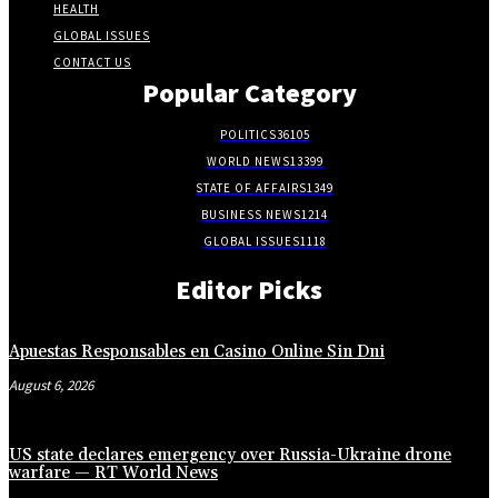
HEALTH
GLOBAL ISSUES
CONTACT US
Popular Category
POLITICS
36105
WORLD NEWS
13399
STATE OF AFFAIRS
1349
BUSINESS NEWS
1214
GLOBAL ISSUES
1118
Editor Picks
Apuestas Responsables en Casino Online Sin Dni
August 6, 2026
US state declares emergency over Russia-Ukraine drone
warfare — RT World News