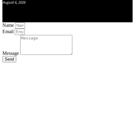
August 6, 2026
Name
Email
Message
Send
Close
this
module
Stay Updated
with the Latest
News