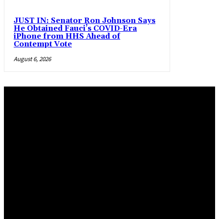
JUST IN: Senator Ron Johnson Says
He Obtained Fauci’s COVID-Era
iPhone from HHS Ahead of
Contempt Vote
August 6, 2026