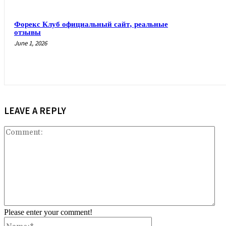
Форекс Клуб официальный сайт, реальные
отзывы
June 1, 2026
LEAVE A REPLY
Co
Please enter your comment!
Name:*