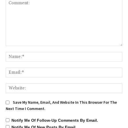
Comment:
Na
Ema
We
Save My Name, Email, And Website In This Browser For The
Next Time I Comment.
Notify Me Of Follow-Up Comments By Email.
Notify Me Of New Posts By Email.