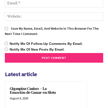
Ema
We
Save My Name, Email, And Website In This Browser For The
Next Time I Comment.
Notify Me Of Follow-Up Comments By Email.
Notify Me Of New Posts By Email.
Latest article
Gigaspinz Casino – La
Emoción de Ganar en Slots
August 9, 2026