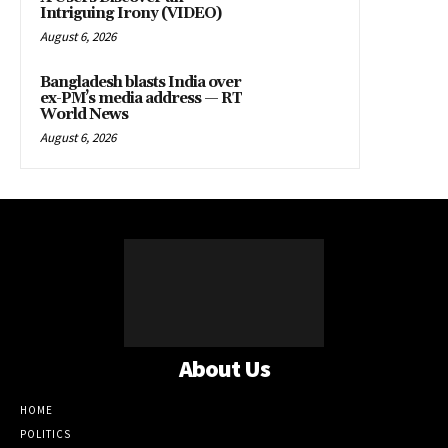
Intriguing Irony (VIDEO)
August 6, 2026
Bangladesh blasts India over
ex-PM’s media address — RT
World News
August 6, 2026
About Us
HOME
POLITICS