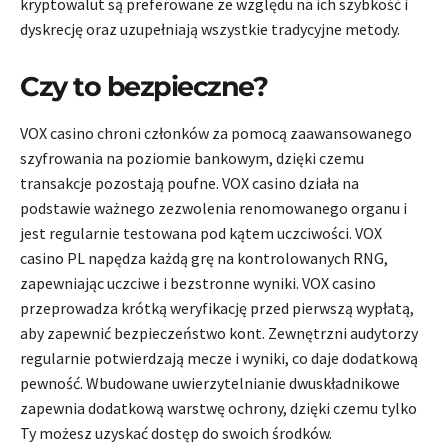
kryptowalut są preferowane ze względu na ich szybkość i
dyskrecję oraz uzupełniają wszystkie tradycyjne metody.
Czy to bezpieczne?
VOX casino chroni członków za pomocą zaawansowanego
szyfrowania na poziomie bankowym, dzięki czemu
transakcje pozostają poufne. VOX casino działa na
podstawie ważnego zezwolenia renomowanego organu i
jest regularnie testowana pod kątem uczciwości. VOX
casino PL napędza każdą grę na kontrolowanych RNG,
zapewniając uczciwe i bezstronne wyniki. VOX casino
przeprowadza krótką weryfikację przed pierwszą wypłatą,
aby zapewnić bezpieczeństwo kont. Zewnętrzni audytorzy
regularnie potwierdzają mecze i wyniki, co daje dodatkową
pewność. Wbudowane uwierzytelnianie dwuskładnikowe
zapewnia dodatkową warstwę ochrony, dzięki czemu tylko
Ty możesz uzyskać dostęp do swoich środków.