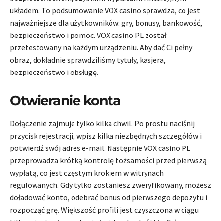
układem. To podsumowanie VOX casino sprawdza, co jest
najważniejsze dla użytkowników: gry, bonusy, bankowość,
bezpieczeństwo i pomoc. VOX casino PL został
przetestowany na każdym urządzeniu. Aby dać Ci pełny
obraz, dokładnie sprawdziliśmy tytuły, kasjera,
bezpieczeństwo i obsługę.
Otwieranie konta
Dołączenie zajmuje tylko kilka chwil. Po prostu naciśnij
przycisk rejestracji, wpisz kilka niezbędnych szczegółów i
potwierdź swój adres e-mail. Następnie VOX casino PL
przeprowadza krótką kontrolę tożsamości przed pierwszą
wypłatą, co jest częstym krokiem w witrynach
regulowanych. Gdy tylko zostaniesz zweryfikowany, możesz
doładować konto, odebrać bonus od pierwszego depozytu i
rozpocząć grę. Większość profili jest czyszczona w ciągu