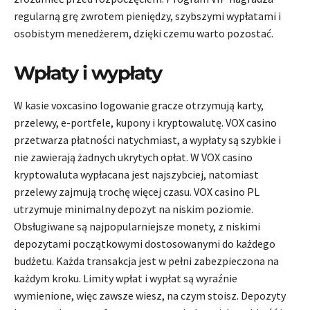
regularną grę zwrotem pieniędzy, szybszymi wypłatami i
osobistym menedżerem, dzięki czemu warto pozostać.
Wpłaty i wypłaty
W kasie
voxcasino logowanie
gracze otrzymują karty,
przelewy, e-portfele, kupony i kryptowalutę. VOX casino
przetwarza płatności natychmiast, a wypłaty są szybkie i
nie zawierają żadnych ukrytych opłat. W VOX casino
kryptowaluta wypłacana jest najszybciej, natomiast
przelewy zajmują trochę więcej czasu. VOX casino PL
utrzymuje minimalny depozyt na niskim poziomie.
Obsługiwane są najpopularniejsze monety, z niskimi
depozytami początkowymi dostosowanymi do każdego
budżetu. Każda transakcja jest w pełni zabezpieczona na
każdym kroku. Limity wpłat i wypłat są wyraźnie
wymienione, więc zawsze wiesz, na czym stoisz. Depozyty