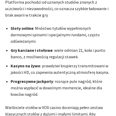
Platforma pochodzi od uznanych studiów znanych z
uczciwości i niezawodności, co oznacza szybkie ładowanie i
brak awarii w trakcie gry.
Sloty online
: Mnóstwo tytułów wypełnionych
darmowymi spinami i specjalnymi rundami, często
odświeżanymi.
Gry karciane i stołowe
: wiele odmian 21, koła i punto
banco, z możliwością regulacji stawek.
Kasyno na żywo
: prawdziwi krupierzy transmitowani w
jakości HD, co zapewnia autentyczną atmosferę kasyna.
Progresywne jackpoty
: rosnące pule nagród, które
można wypłacić w dowolnym momencie, idealne dla
łowców nagród.
Wielbiciele stołów w VOX casino doceniają pełen zestaw
klasycznych stołów z dużymi i małymi limitami. Aby