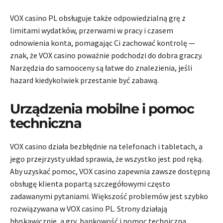
VOX casino PL obsługuje także odpowiedzialną grę z
limitami wydatków, przerwami w pracy i czasem
odnowienia konta, pomagając Ci zachować kontrolę —
znak, że VOX casino poważnie podchodzi do dobra graczy.
Narzędzia do samooceny są łatwe do znalezienia, jeśli
hazard kiedykolwiek przestanie być zabawą.
Urządzenia mobilne i pomoc
techniczna
VOX casino działa bezbłędnie na telefonach i tabletach, a
jego przejrzysty układ sprawia, że wszystko jest pod ręką.
Aby uzyskać pomoc, VOX casino zapewnia zawsze dostępną
obsługę klienta popartą szczegółowymi często
zadawanymi pytaniami. Większość problemów jest szybko
rozwiązywana w VOX casino PL. Strony działają
błyskawicznie, a gry, bankowość i pomoc techniczna