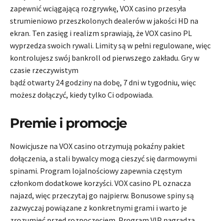
zapewnić wciągającą rozgrywkę, VOX casino przesyła
strumieniowo przeszkolonych dealerów w jakości HD na
ekran. Ten zasięg i realizm sprawiają, że VOX casino PL
wyprzedza swoich rywali. Limity są w pełni regulowane, więc
kontrolujesz swój bankroll od pierwszego zakładu. Gry w
czasie rzeczywistym
bądź otwarty 24 godziny na dobę, 7 dni w tygodniu, więc
możesz dołączyć, kiedy tylko Ci odpowiada.
Premie i promocje
Nowicjusze na VOX casino otrzymują pokaźny pakiet
dołączenia, a stali bywalcy mogą cieszyć się darmowymi
spinami. Program lojalnościowy zapewnia częstym
członkom dodatkowe korzyści. VOX casino PL oznacza
najazd, więc przeczytaj go najpierw. Bonusowe spiny są
zazwyczaj powiązane z konkretnymi grami i warto je
zrozumieć przed rozpoczęciem. Program VIP nagradza