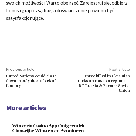
swoich możliwości. Warto obejrzeć. Zarejestruj się, odbierz
bonus i graj rozsądnie, a doświadczenie powinno być
satysfakcjonujące.
Previous article
Next article
United Nations could close
Three killed in Ukrainian
down in July due to lack of
attacks on Russian regions —
funding
RT Russia & Former Soviet
Union
More articles
Winzoria Casino App Ontgrendelt
Glansrijke Winsten en Avonturen