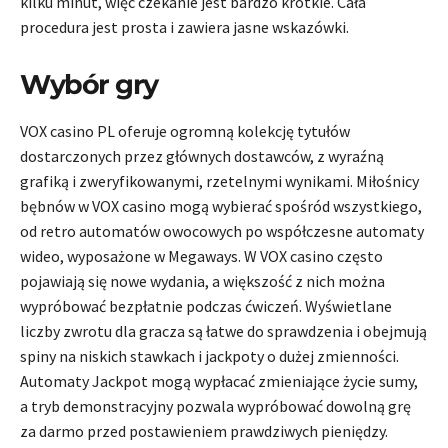
kilku minut, więc czekanie jest bardzo krótkie. Cała
procedura jest prosta i zawiera jasne wskazówki.
Wybór gry
VOX casino PL oferuje ogromną kolekcję tytułów
dostarczonych przez głównych dostawców, z wyraźną
grafiką i zweryfikowanymi, rzetelnymi wynikami. Miłośnicy
bębnów w VOX casino mogą wybierać spośród wszystkiego,
od retro automatów owocowych po współczesne automaty
wideo, wyposażone w Megaways. W VOX casino często
pojawiają się nowe wydania, a większość z nich można
wypróbować bezpłatnie podczas ćwiczeń. Wyświetlane
liczby zwrotu dla gracza są łatwe do sprawdzenia i obejmują
spiny na niskich stawkach i jackpoty o dużej zmienności.
Automaty Jackpot mogą wypłacać zmieniające życie sumy,
a tryb demonstracyjny pozwala wypróbować dowolną grę
za darmo przed postawieniem prawdziwych pieniędzy.