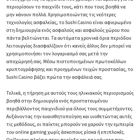
περιορίσουν το παιχνίδι τους, κάτι που τους βοηθά να
μην κάνουν πολλά. Χρησιμοποιώντας τις νεότερες
τεχνολογίες ασφαλείας, το Sushi Casino είναι αφιερωμένο
στη δημιουργία ενός ασφαλούς και ασφαλούς χώρου που
πάντα βελτιώνεται. Τα αυτόματα χρονικά όρια περιόδου
λειτουργίας διασφαλίζουν ότι κανείς άλλος δεν μπορεί να
χρησιμοποιήσει τον λογαριασμό σας μετά την
αποχώρησή σας. Μέσω πιστοποιημένων πρωτοκόλλων
κρυπτογράφησης και προηγμένων τειχών προστασίας, το
Sushi Casino βάζει πρώτα την ασφάλειά σας.
Τελικά, η τήρηση με αυτούς τους ηλικιακούς περιορισμούς
βοηθά στην δημιουργία ενός προστατευμένου
περιβάλλοντος παιχνιδιού για όλους τους συμμετέχοντες.
Αυξάνοντας την ευαισθητοποίηση και υιοθετώντας αυτές
τις μεθόδους, οι παίκτες μπορούν να χαρούν την εμπειρία
του online gaming χωρίς άσκοπους ρίσκα ή επιπλοκές.
Ορίζοντας πλαίσια στον περίοδο και τα χρήματα που