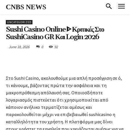
CNBS NEWS
UNCATEGORIZED
Sushi Casino Online ᐈ​ Κριτικές Στο
SushiCasino GR Και Login 2026
June 18, 2026
0
92
Στο Sushi Casino, ακολουθούμε μια απλή προσέγγιση σε ό,
τι κάνουμε, βάζοντας πρώτα την ασφάλεια και τη
μακροπρόθεσμη απόλαυσή σας. Οποιοσδήποτε
λογαριασμός πιστεύεται ότι χρησιμοποιείται από
κάποιον ανήλικο τερματίζεται αμέσως και
παρακολουθείται μέχρι να επιβεβαιωθεί
sushicasino
η
καταλληλότητα του χρήστη. Η πλατφόρμα μας δίνει
στους χρήστες τα εργαλεία που χρειάζονται αμέσως για να