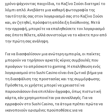
χρόνο ψάχνοντας παιχνίδια, το Καζίνο Σούσι διατηρεί το
λόμπι απλό. Ανεβάστε μια καθαρή φωτογραφία της
ταυτότητάς σας στον λογαριασμό σας στο Καζίνο Σούσι
και, αν ζητηθεί, πρόσφατη απόδειξη διεύθυνσης. Μετά
την εγγραφή, μπορείτε να επαληθεύσετε τον λογαριασμό
σας όποτε θέλετε, αλλά συνιστούμε να το κάνετε πριν από
την πρώτη σας ανάληψη.
Για να διασφαλίσουν μια ανώτερη εμπειρία, οι παίκτες
μπορούν να τηρήσουν αρκετές κύριες συμβουλές που
προάγουν το απρόσκοπτο gaming. Η επαλήθευση ενός
λογαριασμού στο Sushi Casino είναι ένα ζωτικό βήμα για
τη διασφάλιση της προστασίας και της συμμόρφωσης.
Πρόσθετα, οι χρήστες μπορεί να χρειαστεί να
παρουσιάσουν ένα επιπλέον έγγραφο, όπως πιστωτική
κάρτα, εάν χρησιμοποιείται για συναλλαγές. Για να
εγγραφούν στο Sushi Casino, τα άτομα πρέπει πρώτα να
ικανοποιούν ορισμένες προϋποθέσεις για να