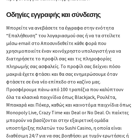
Οδηγίες εγγραφής και σύνδεσης
Μπορείτε να ανεβάσετε τα έγγραφα στην ενότητα
“Επαλήθευση” του λογαριασμού σας ή να τα στείλετε
μέσω email στο Αποσυνδεθείτε κάθε φορά που
χρησιμοποιείτε έναν κοινόχρηστο υπολογιστή για να
διατηρήσετε το προφίλ σας και τις πληροφορίες
πληρωμής σας ασφαλείς. Το προφίλ σας δείχνει πόσο
μακριά έχετε φτάσει και θα σας ενημερώσουμε όταν
φτάσετε σε ένα νέο επίπεδο στο καζίνο μας.
Προσφέρουμε πάνω από 100 τραπέζια που καλύπτουν
όλα τα κλασικά παιχνίδια όπως Blackjack, Ρουλέτα,
Μπακαρά και Πόκερ, καθώς και καινοτόμα παιχνίδια όπως
Monopoly Live, Crazy Time και Deal or No Deal. Οι παίκτες
μπορούν να βασίζονται στην εξαιρετική ομάδα
υποστήριξης πελατών του Sushi Casino, η οποία είναι
διαθέσιμη 24/7 για να σας βοηθήσει με τυχόν ερωτήσεις ή