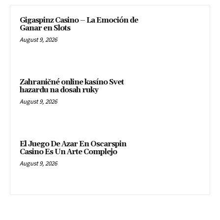
Gigaspinz Casino – La Emoción de
Ganar en Slots
August 9, 2026
Zahraničné online kasíno Svet
hazardu na dosah ruky
August 9, 2026
El Juego De Azar En Oscarspin
Casino Es Un Arte Complejo
August 9, 2026