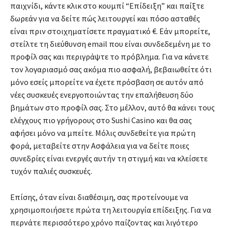
παιχνίδι, κάντε κλικ στο κουμπί “Επίδειξη” και παίξτε
δωρεάν για να δείτε πώς λειτουργεί και πόσο ασταθές
είναι πριν στοιχηματίσετε πραγματικό €. Εάν μπορείτε,
στείλτε τη διεύθυνση email που είναι συνδεδεμένη με το
προφίλ σας και περιγράψτε το πρόβλημα. Για να κάνετε
τον λογαριασμό σας ακόμα πιο ασφαλή, βεβαιωθείτε ότι
μόνο εσείς μπορείτε να έχετε πρόσβαση σε αυτόν από
νέες συσκευές ενεργοποιώντας την επαλήθευση δύο
βημάτων στο προφίλ σας. Στο μέλλον, αυτό θα κάνει τους
ελέγχους πιο γρήγορους στο Sushi Casino και θα σας
αφήσει μόνο να μπείτε. Μόλις συνδεθείτε για πρώτη
φορά, μεταβείτε στην Ασφάλεια για να δείτε ποιες
συνεδρίες είναι ενεργές αυτήν τη στιγμή και να κλείσετε
τυχόν παλιές συσκευές.
Επίσης, όταν είναι διαθέσιμη, σας προτείνουμε να
χρησιμοποιήσετε πρώτα τη λειτουργία επίδειξης. Για να
περνάτε περισσότερο χρόνο παίζοντας και λιγότερο