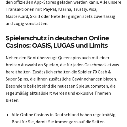
den offiziellen App-Stores geladen werden kann. Alle unsere
Transaktionen mit PayPal, Klarna, Trustly, Visa,
MasterCard, Skrill oder Neteller gingen stets zuverlässig
und zügig vonstatten.
Spielerschutz in deutschen Online
Casinos: OASIS, LUGAS und Limits
Neben den Boni überzeugt Queenspins auch mit einer
breiten Auswahl an Spielen, die für jeden Geschmack etwas
bereithalten. Zusätzlich erhalten die Spieler 70 Cash &
Super Spins, die ihnen zusätzliche Gewinnchancen bieten.
Besonders beliebt sind die neuesten Spielautomaten, die
regelmäßig aktualisiert werden und exklusive Themen
bieten.
Alle Online Casinos in Deutschland haben regelmäßig
Boni für Sie, damit Sie immer gern auf die Seiten