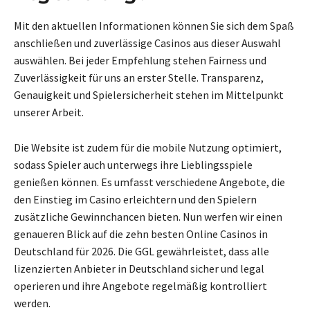
Mit den aktuellen Informationen können Sie sich dem Spaß
anschließen und zuverlässige Casinos aus dieser Auswahl
auswählen. Bei jeder Empfehlung stehen Fairness und
Zuverlässigkeit für uns an erster Stelle. Transparenz,
Genauigkeit und Spielersicherheit stehen im Mittelpunkt
unserer Arbeit.
Die Website ist zudem für die mobile Nutzung optimiert,
sodass Spieler auch unterwegs ihre Lieblingsspiele
genießen können. Es umfasst verschiedene Angebote, die
den Einstieg im Casino erleichtern und den Spielern
zusätzliche Gewinnchancen bieten. Nun werfen wir einen
genaueren Blick auf die zehn besten Online Casinos in
Deutschland für 2026. Die GGL gewährleistet, dass alle
lizenzierten Anbieter in Deutschland sicher und legal
operieren und ihre Angebote regelmäßig kontrolliert
werden.