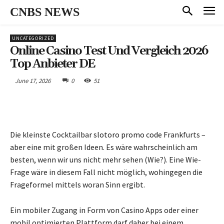
CNBS NEWS
UNCATEGORIZED
Online Casino Test Und Vergleich 2026
Top Anbieter DE
June 17, 2026
0
51
Die kleinste Cocktailbar
slotoro promo code
Frankfurts –
aber eine mit großen Ideen. Es wäre wahrscheinlich am
besten, wenn wir uns nicht mehr sehen (Wie?). Eine Wie-
Frage wäre in diesem Fall nicht möglich, wohingegen die
Frageformel mittels woran Sinn ergibt.
Ein mobiler Zugang in Form von Casino Apps oder einer
mobil optimierten Plattform darf daher bei einem