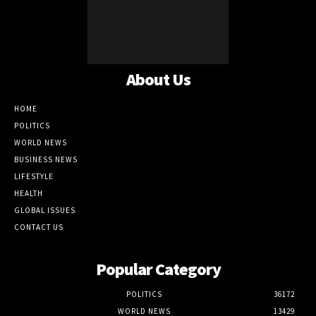
About Us
HOME
POLITICS
WORLD NEWS
BUSINESS NEWS
LIFESTYLE
HEALTH
GLOBAL ISSUES
CONTACT US
Popular Category
POLITICS
36172
WORLD NEWS
13429