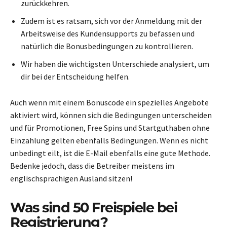
zurückkehren.
Zudem ist es ratsam, sich vor der Anmeldung mit der
Arbeitsweise des Kundensupports zu befassen und
natürlich die Bonusbedingungen zu kontrollieren.
Wir haben die wichtigsten Unterschiede analysiert, um
dir bei der Entscheidung helfen.
Auch wenn mit einem Bonuscode ein spezielles Angebote
aktiviert wird, können sich die Bedingungen unterscheiden
und für Promotionen, Free Spins und Startguthaben ohne
Einzahlung gelten ebenfalls Bedingungen. Wenn es nicht
unbedingt eilt, ist die E-Mail ebenfalls eine gute Methode.
Bedenke jedoch, dass die Betreiber meistens im
englischsprachigen Ausland sitzen!
Was sind 50 Freispiele bei
Registrierung?