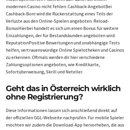
modernen Casino nicht fehlen. Cashback-AngebotBei
Cashback-Boni wird die Rückerstattung eines Teils der
Verluste aus den Online-Spielen angeboten. Reload-
BonusHierbei handelt es sich um einen Bonus für weitere
Einzahlungen, der für Bestandskunden angeboten wird.
ReputationPositive Bewertungen und unabhängige Tests
helfen, vertrauenswürdige Online Spielotheken und Casinos
zu erkennen. Oftmals werden dir hier verschiedene
Zahlungsoptionen angeboten, wie Kreditkarte,
Sofortüberweisung, Skrill und Neteller.
Geht das in Österreich wirklich
ohne Registrierung?
Diese Informationen lassen sich anschließend direkt auf
der offiziellen GGL-Webseite nachprüfen. Für mobile Spieler
möchten wir zudem die Download-App hervorheben, die aus