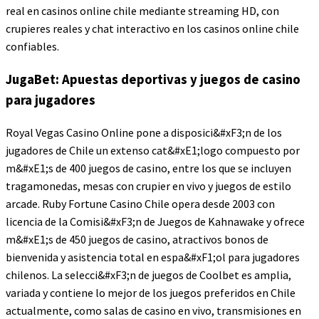
real en casinos online chile mediante streaming HD, con
crupieres reales y chat interactivo en los casinos online chile
confiables.
JugaBet: Apuestas deportivas y juegos de casino
para jugadores
Royal Vegas Casino Online pone a disposici&#xF3;n de los
jugadores de Chile un extenso cat&#xE1;logo compuesto por
m&#xE1;s de 400 juegos de casino, entre los que se incluyen
tragamonedas, mesas con crupier en vivo y juegos de estilo
arcade. Ruby Fortune Casino Chile opera desde 2003 con
licencia de la Comisi&#xF3;n de Juegos de Kahnawake y ofrece
m&#xE1;s de 450 juegos de casino, atractivos bonos de
bienvenida y asistencia total en espa&#xF1;ol para jugadores
chilenos. La selecci&#xF3;n de juegos de Coolbet es amplia,
variada y contiene lo mejor de los juegos preferidos en Chile
actualmente, como salas de casino en vivo, transmisiones en