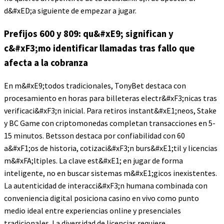
d&#xED;a siguiente de empezar a jugar.
Prefijos 600 y 809: qu&#xE9; significan y
c&#xF3;mo identificar llamadas tras fallo que
afecta a la cobranza
En m&#xE9;todos tradicionales, TonyBet destaca con
procesamiento en horas para billeteras electr&#xF3;nicas tras
verificaci&#xF3;n inicial. Para retiros instant&#xE1;neos, Stake
y BC Game con criptomonedas completan transacciones en 5-
15 minutos. Betsson destaca por confiabilidad con 60
a&#xF1;os de historia, cotizaci&#xF3;n burs&#xE1;til y licencias
m&#xFA;ltiples. La clave est&#xE1; en jugar de forma
inteligente, no en buscar sistemas m&#xE1;gicos inexistentes.
La autenticidad de interacci&#xF3;n humana combinada con
conveniencia digital posiciona casino en vivo como punto
medio ideal entre experiencias online y presenciales
tradicionales. La diversidad de licencias requiere