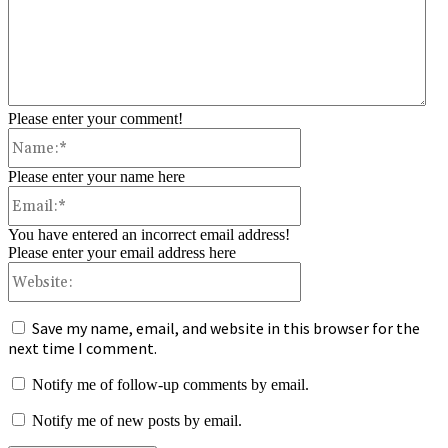
Please enter your comment!
Name:*
Please enter your name here
Email:*
You have entered an incorrect email address!
Please enter your email address here
Website:
Save my name, email, and website in this browser for the
next time I comment.
Notify me of follow-up comments by email.
Notify me of new posts by email.