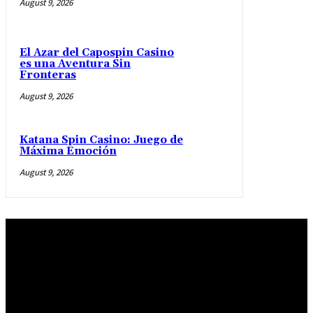
August 9, 2026
El Azar del Capospin Casino
es una Aventura Sin
Fronteras
August 9, 2026
Katana Spin Casino: Juego de
Máxima Emoción
August 9, 2026