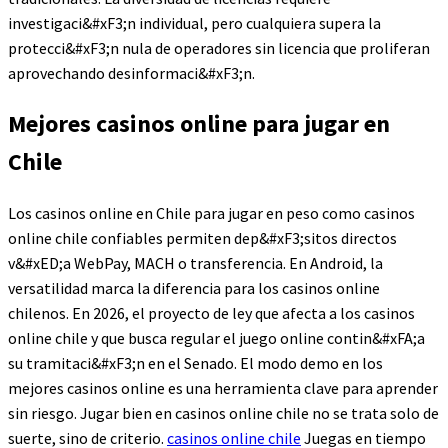
investigaci&#xF3;n individual, pero cualquiera supera la
protecci&#xF3;n nula de operadores sin licencia que proliferan
aprovechando desinformaci&#xF3;n.
Mejores casinos online para jugar en
Chile
Los casinos online en Chile para jugar en peso como casinos
online chile confiables permiten dep&#xF3;sitos directos
v&#xED;a WebPay, MACH o transferencia. En Android, la
versatilidad marca la diferencia para los casinos online
chilenos. En 2026, el proyecto de ley que afecta a los casinos
online chile y que busca regular el juego online contin&#xFA;a
su tramitaci&#xF3;n en el Senado. El modo demo en los
mejores casinos online es una herramienta clave para aprender
sin riesgo. Jugar bien en casinos online chile no se trata solo de
suerte, sino de criterio.
casinos online chile
Juegas en tiempo