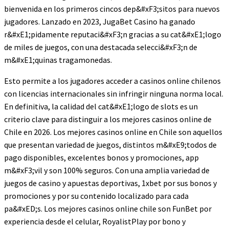
bienvenida en los primeros cincos dep&#xF3;sitos para nuevos
jugadores. Lanzado en 2023, JugaBet Casino ha ganado
r&#xE1;pidamente reputaci&#xF3;n gracias a su cat&#xE1;logo
de miles de juegos, con una destacada selecci&#xF3;n de
m&#xE1;quinas tragamonedas.
Esto permite a los jugadores acceder a casinos online chilenos
con licencias internacionales sin infringir ninguna norma local.
En definitiva, la calidad del cat&#xE1;logo de slots es un
criterio clave para distinguir a los mejores casinos online de
Chile en 2026. Los mejores casinos online en Chile son aquellos
que presentan variedad de juegos, distintos m&#xE9;todos de
pago disponibles, excelentes bonos y promociones, app
m&#xF3;vil y son 100% seguros. Con una amplia variedad de
juegos de casino y apuestas deportivas, 1xbet por sus bonos y
promociones y por su contenido localizado para cada
pa&#xED;s. Los mejores casinos online chile son FunBet por
experiencia desde el celular, RoyalistPlay por bono y