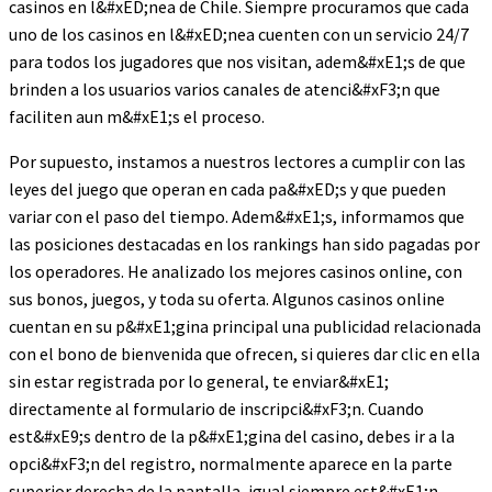
casinos en l&#xED;nea de Chile. Siempre procuramos que cada
uno de los casinos en l&#xED;nea cuenten con un servicio 24/7
para todos los jugadores que nos visitan, adem&#xE1;s de que
brinden a los usuarios varios canales de atenci&#xF3;n que
faciliten aun m&#xE1;s el proceso.
Por supuesto, instamos a nuestros lectores a cumplir con las
leyes del juego que operan en cada pa&#xED;s y que pueden
variar con el paso del tiempo. Adem&#xE1;s, informamos que
las posiciones destacadas en los rankings han sido pagadas por
los operadores. He analizado los mejores casinos online, con
sus bonos, juegos, y toda su oferta. Algunos casinos online
cuentan en su p&#xE1;gina principal una publicidad relacionada
con el bono de bienvenida que ofrecen, si quieres dar clic en ella
sin estar registrada por lo general, te enviar&#xE1;
directamente al formulario de inscripci&#xF3;n. Cuando
est&#xE9;s dentro de la p&#xE1;gina del casino, debes ir a la
opci&#xF3;n del registro, normalmente aparece en la parte
superior derecha de la pantalla, igual siempre est&#xE1;n