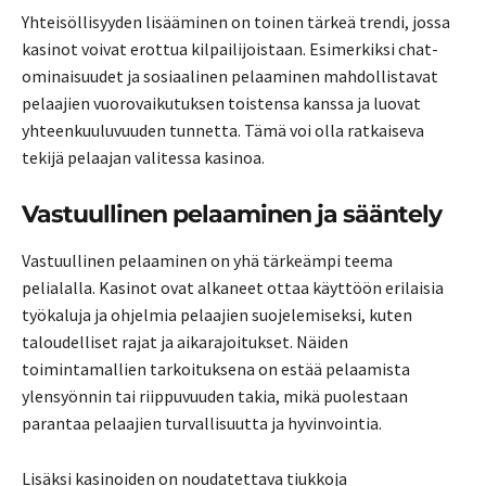
Yhteisöllisyyden lisääminen on toinen tärkeä trendi, jossa
kasinot voivat erottua kilpailijoistaan. Esimerkiksi chat-
ominaisuudet ja sosiaalinen pelaaminen mahdollistavat
pelaajien vuorovaikutuksen toistensa kanssa ja luovat
yhteenkuuluvuuden tunnetta. Tämä voi olla ratkaiseva
tekijä pelaajan valitessa kasinoa.
Vastuullinen pelaaminen ja sääntely
Vastuullinen pelaaminen on yhä tärkeämpi teema
pelialalla. Kasinot ovat alkaneet ottaa käyttöön erilaisia
työkaluja ja ohjelmia pelaajien suojelemiseksi, kuten
taloudelliset rajat ja aikarajoitukset. Näiden
toimintamallien tarkoituksena on estää pelaamista
ylensyönnin tai riippuvuuden takia, mikä puolestaan
parantaa pelaajien turvallisuutta ja hyvinvointia.
Lisäksi kasinoiden on noudatettava tiukkoja