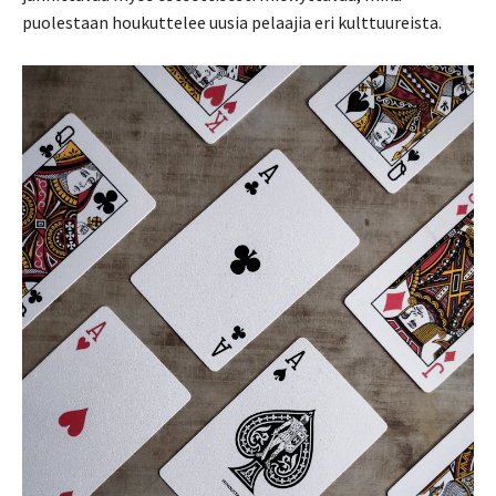
puolestaan houkuttelee uusia pelaajia eri kulttuureista.