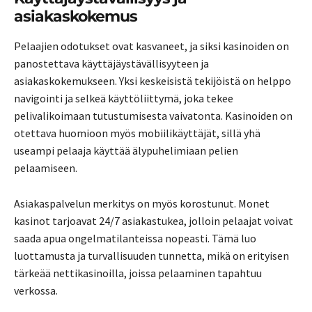
asiakaskokemus
Pelaajien odotukset ovat kasvaneet, ja siksi kasinoiden on
panostettava käyttäjäystävällisyyteen ja
asiakaskokemukseen. Yksi keskeisistä tekijöistä on helppo
navigointi ja selkeä käyttöliittymä, joka tekee
pelivalikoimaan tutustumisesta vaivatonta. Kasinoiden on
otettava huomioon myös mobiilikäyttäjät, sillä yhä
useampi pelaaja käyttää älypuhelimiaan pelien
pelaamiseen.
Asiakaspalvelun merkitys on myös korostunut. Monet
kasinot tarjoavat 24/7 asiakastukea, jolloin pelaajat voivat
saada apua ongelmatilanteissa nopeasti. Tämä luo
luottamusta ja turvallisuuden tunnetta, mikä on erityisen
tärkeää nettikasinoilla, joissa pelaaminen tapahtuu
verkossa.