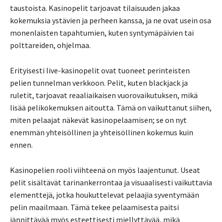
taustoista. Kasinopelit tarjoavat tilaisuuden jakaa
kokemuksia ystävien ja perheen kanssa, ja ne ovat usein osa
monenlaisten tapahtumien, kuten syntymäpäivien tai
polttareiden, ohjelmaa.
Erityisesti live-kasinopelit ovat tuoneet perinteisten
pelien tunnelman verkkoon. Pelit, kuten blackjack ja
ruletit, tarjoavat reaaliaikaisen vuorovaikutuksen, mikä
lisää pelikokemuksen aitoutta. Tämä on vaikuttanut siihen,
miten pelaajat näkevät kasinopelaamisen; se on nyt
enemmän yhteisöllinen ja yhteisöllinen kokemus kuin
ennen.
Kasinopelien rooli viihteenä on myös laajentunut. Useat
pelit sisältävät tarinankerrontaa ja visuaalisesti vaikuttavia
elementtejä, jotka houkuttelevat pelaajia syventymään
pelin maailmaan. Tämä tekee pelaamisesta paitsi
jännittävää myös esteettisesti miellyttävää, mikä