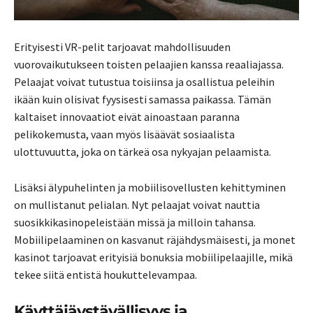
Erityisesti VR-pelit tarjoavat mahdollisuuden
vuorovaikutukseen toisten pelaajien kanssa reaaliajassa.
Pelaajat voivat tutustua toisiinsa ja osallistua peleihin
ikään kuin olisivat fyysisesti samassa paikassa. Tämän
kaltaiset innovaatiot eivät ainoastaan paranna
pelikokemusta, vaan myös lisäävät sosiaalista
ulottuvuutta, joka on tärkeä osa nykyajan pelaamista.
Lisäksi älypuhelinten ja mobiilisovellusten kehittyminen
on mullistanut pelialan. Nyt pelaajat voivat nauttia
suosikkikasinopeleistään missä ja milloin tahansa.
Mobiilipelaaminen on kasvanut räjähdysmäisesti, ja monet
kasinot tarjoavat erityisiä bonuksia mobiilipelaajille, mikä
tekee siitä entistä houkuttelevampaa.
Käyttäjäystävällisyys ja