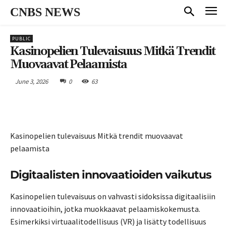
CNBS NEWS
PUBLIC
Kasinopelien Tulevaisuus Mitkä Trendit
Muovaavat Pelaamista
June 3, 2026
0
63
Kasinopelien tulevaisuus Mitkä trendit muovaavat
pelaamista
Digitaalisten innovaatioiden vaikutus
Kasinopelien tulevaisuus on vahvasti sidoksissa digitaalisiin
innovaatioihin, jotka muokkaavat pelaamiskokemusta.
Esimerkiksi virtuaalitodellisuus (VR) ja lisätty todellisuus